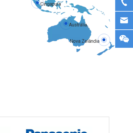
Cingapura
Austrália
Nova Zelândia