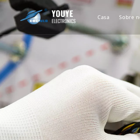
Casa
Sobre n
Perf
Hist
Prêm