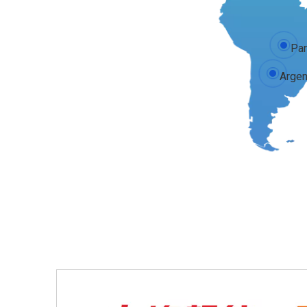
Par
Argen