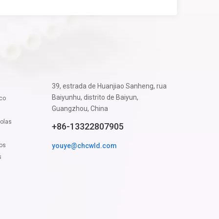
39, estrada de Huanjiao Sanheng, rua
Baiyunhu, distrito de Baiyun,
ico
Guangzhou, China
colas
+86-13322807905
cos
youye@chcwld.com
s