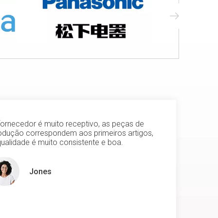
fornecedor é muito receptivo, as peças de
Ch
odução correspondem aos primeiros artigos,
qu
qualidade é muito consistente e boa.
Ob
Jones