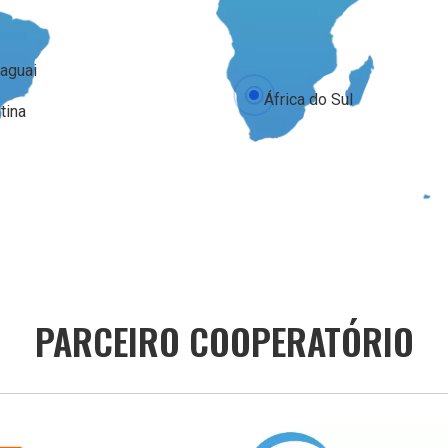
aguai
África do Sul
tina
PARCEIRO COOPERATÓRIO