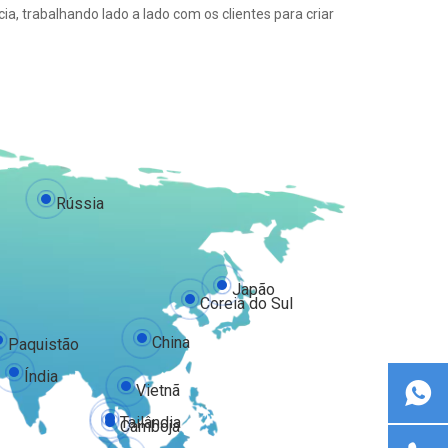
a, trabalhando lado a lado com os clientes para criar
Rússia
Japão
Coreia do Sul
China
Paquistão
Índia
Vietnã
Tailândia
Camboja