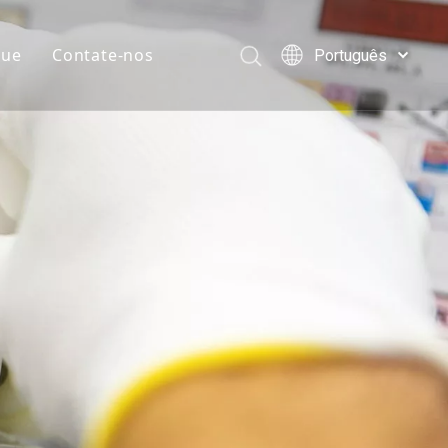
gue
Contate-nos
Português
English
简体中文
العربية
Français
Pусский
Español
s e download
Deutsch
Italiano
日本語
한국어
Türk dili