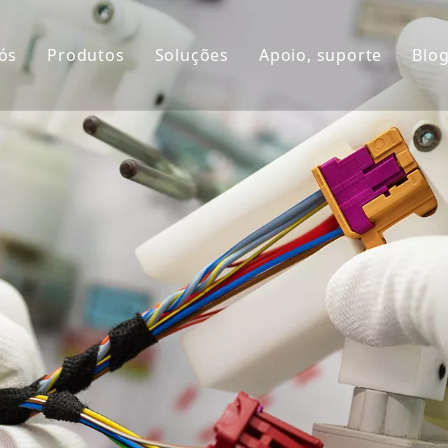
ós
Produtos
Soluções
Apoio, suporte
Blo
il da companhia
Chicote de fios
Serviço
órico e equipes
Conectores
Personalizado
ios e certificações
Mercado global
Perguntas frequente