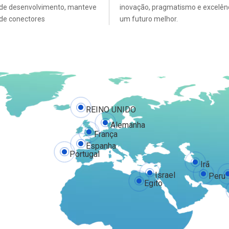
s de desenvolvimento, manteve
inovação, pragmatismo e excelênci
 de conectores
um futuro melhor.
REINO UNIDO
Alemanha
França
Espanha
Portugal
Irã
Israel
Peru
Egito