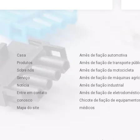
Casa
Arnês de fiação automotiva
Produtos
Arnês de fiação de transporte públ
Sobre nós
Arnês de fiação da motocicleta
Serviço
Arnês de fiação de máquinas agrí
Notícia
Arnês de fiação industrial
Entre em contato
Arnês de fiação de eletrodomésti
conosco
Chicote de fiação de equipamento
Mapa do site
médicos