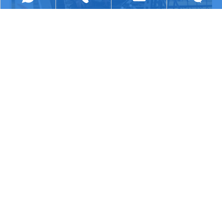
+86 13322807905
youye@chcwld.com
WeChat
+86
13322807905